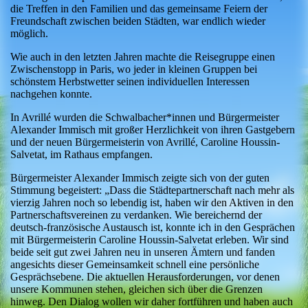
die Treffen in den Familien und das gemeinsame Feiern der
Freundschaft zwischen beiden Städten, war endlich wieder
möglich.
Wie auch in den letzten Jahren machte die Reisegruppe einen
Zwischenstopp in Paris, wo jeder in kleinen Gruppen bei
schönstem Herbstwetter seinen individuellen Interessen
nachgehen konnte.
In Avrillé wurden die Schwalbacher*innen und Bürgermeister
Alexander Immisch mit großer Herzlichkeit von ihren Gastgebern
und der neuen Bürgermeisterin von Avrillé, Caroline Houssin-
Salvetat, im Rathaus empfangen.
Bürgermeister Alexander Immisch zeigte sich von der guten
Stimmung begeistert: „Dass die Städtepartnerschaft nach mehr als
vierzig Jahren noch so lebendig ist, haben wir den Aktiven in den
Partnerschaftsvereinen zu verdanken. Wie bereichernd der
deutsch-französische Austausch ist, konnte ich in den Gesprächen
mit Bürgermeisterin Caroline Houssin-Salvetat erleben. Wir sind
beide seit gut zwei Jahren neu in unseren Ämtern und fanden
angesichts dieser Gemeinsamkeit schnell eine persönliche
Gesprächsebene. Die aktuellen Herausforderungen, vor denen
unsere Kommunen stehen, gleichen sich über die Grenzen
hinweg. Den Dialog wollen wir daher fortführen und haben auch