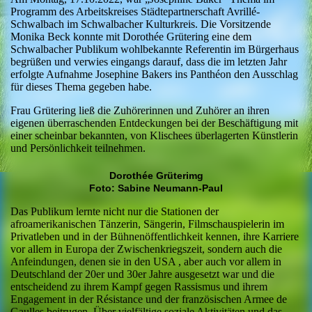
Programm des Arbeitskreises Städtepartnerschaft Avrillé-
Schwalbach im Schwalbacher Kulturkreis. Die Vorsitzende
Monika Beck konnte mit Dorothée Grütering eine dem
Schwalbacher Publikum wohlbekannte Referentin im Bürgerhaus
begrüßen und verwies eingangs darauf, dass die im letzten Jahr
erfolgte Aufnahme Josephine Bakers ins Panthéon den Ausschlag
für dieses Thema gegeben habe.
Frau Grütering ließ die Zuhörerinnen und Zuhörer an ihren
eigenen überraschenden Entdeckungen bei der Beschäftigung mit
einer scheinbar bekannten, von Klischees überlagerten Künstlerin
und Persönlichkeit teilnehmen.
Dorothée Grüterimg
Foto: Sabine Neumann-Paul
Das Publikum lernte nicht nur die Stationen der
afroamerikanischen Tänzerin, Sängerin, Filmschauspielerin im
Privatleben und in der Bühnenöffentlichkeit kennen, ihre Karriere
vor allem in Europa der Zwischenkriegszeit, sondern auch die
Anfeindungen, denen sie in den USA , aber auch vor allem in
Deutschland der 20er und 30er Jahre ausgesetzt war und die
entscheidend zu ihrem Kampf gegen Rassismus und ihrem
Engagement in der Résistance und der französischen Armee de
Gaulles beitrugen. Über vielfältige soziale Aktivitäten und das