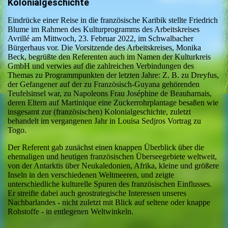
Kolonialgeschichte
Eindrücke einer Reise in die französische Karibik stellte Friedrich
Blume im Rahmen des Kulturprogramms des Arbeitskreises
Avrillé am Mittwoch, 23. Februar 2022, im Schwalbacher
Bürgerhaus vor. Die Vorsitzende des Arbeitskreises, Monika
Beck, begrüßte den Referenten auch im Namen der Kulturkreis
GmbH und verwies auf die zahlreichen Verbindungen des
Themas zu Programmpunkten der letzten Jahre: Z. B. zu Dreyfus,
der Gefangener auf der zu Französisch-Guyana gehörenden
Teufelsinsel war, zu Napoleons Frau Joséphine de Beauharnais,
deren Eltern auf Martinique eine Zuckerrohrplantage besaßen wie
insgesamt zur (französischen) Kolonialgeschichte, zuletzt
behandelt im vergangenen Jahr in Louisa Sedjros Vortrag zu
Togo.
Der Referent gab zunächst einen knappen Überblick über die
ehemaligen und heutigen französischen Überseegebiete weltweit,
von der Antarktis über Neukaledonien, Afrika, kleine und größere
Inseln in den verschiedenen Weltmeeren, und zeigte
unterschiedliche kulturelle Spuren des französischen Einflusses.
Er streifte dabei auch geostrategische Interessen unseres
Nachbarlandes - nicht zuletzt mit Blick auf seltene oder knappe
Rohstoffe - in entlegenen Weltwinkeln.