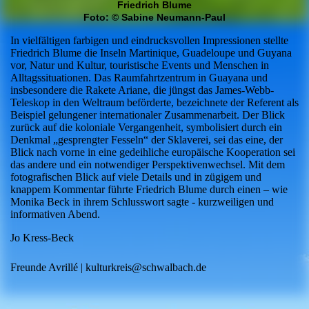
Friedrich Blume
Foto: © Sabine Neumann-Paul
In vielfältigen farbigen und eindrucksvollen Impressionen stellte
Friedrich Blume die Inseln Martinique, Guadeloupe und Guyana
vor, Natur und Kultur, touristische Events und Menschen in
Alltagssituationen. Das Raumfahrtzentrum in Guayana und
insbesondere die Rakete Ariane, die jüngst das James-Webb-
Teleskop in den Weltraum beförderte, bezeichnete der Referent als
Beispiel gelungener internationaler Zusammenarbeit. Der Blick
zurück auf die koloniale Vergangenheit, symbolisiert durch ein
Denkmal „gesprengter Fesseln“ der Sklaverei, sei das eine, der
Blick nach vorne in eine gedeihliche europäische Kooperation sei
das andere und ein notwendiger Perspektivenwechsel. Mit dem
fotografischen Blick auf viele Details und in zügigem und
knappem Kommentar führte Friedrich Blume durch einen – wie
Monika Beck in ihrem Schlusswort sagte - kurzweiligen und
informativen Abend.
Jo Kress-Beck
Freunde Avrillé | kulturkreis@schwalbach.de