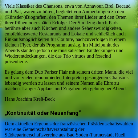
Viele Klassiker des Chansons, etwa von Aznavour, Brel, Becaud
und Piaf, waren zu hören, begleitet von Anmerkungen zu den
(Künstler-)Biografien, den Themen ihrer Lieder und den Orten
ihrer frühen oder späten Erfolge. Der Streifzug durch Paris
berührte aber auch Kirchen und andere Sehenswürdigkeiten,
empfehlenswerte Restaurants und Lokale und schließlich auch
Einkaufsmöglichkeiten für Couture, nachzuverfolgen in einem
kleinen Flyer, der als Programm auslag. Im Mittelpunkt des
Abends standen jedoch die musikalischen Entdeckungen und
Wiederentdeckungen, die das Trio virtuos und fesselnd
präsentierte.
Es gelang dem Duo Pariser Flair mit seinem dritten Mann, die viel
und von vielen renommierten Interpreten gesungenen Chansons
lebendig werden zu lassen und seinem Namen alle Ehre zu
machen. Langer Applaus und Zugaben: ein gelungener Abend.
Hans Joachim Kreß-Beck
„Kontinuität oder Neuanfang“
Dem aktuellen Ergebnis der französischen Präsidentschaftswahlen
war eine Gemeinschaftsveranstaltung der
Städtepartnerschaftsvereine aus Bad Soden (Partnerstadt Rueil