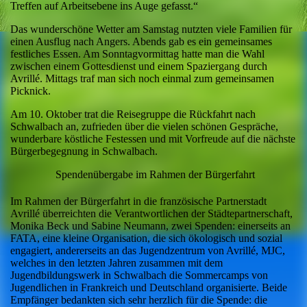
Treffen auf Arbeitsebene ins Auge gefasst.“
Das wunderschöne Wetter am Samstag nutzten viele Familien für
einen Ausflug nach Angers. Abends gab es ein gemeinsames
festliches Essen. Am Sonntagvormittag hatte man die Wahl
zwischen einem Gottesdienst und einem Spaziergang durch
Avrillé. Mittags traf man sich noch einmal zum gemeinsamen
Picknick.
Am 10. Oktober trat die Reisegruppe die Rückfahrt nach
Schwalbach an, zufrieden über die vielen schönen Gespräche,
wunderbare köstliche Festessen und mit Vorfreude auf die nächste
Bürgerbegegnung in Schwalbach.
Spendenübergabe im Rahmen der Bürgerfahrt
Im Rahmen der Bürgerfahrt in die französische Partnerstadt
Avrillé überreichten die Verantwortlichen der Städtepartnerschaft,
Monika Beck und Sabine Neumann, zwei Spenden: einerseits an
FATA, eine kleine Organisation, die sich ökologisch und sozial
engagiert, andererseits an das Jugendzentrum von Avrillé, MJC,
welches in den letzten Jahren zusammen mit dem
Jugendbildungswerk in Schwalbach die Sommercamps von
Jugendlichen in Frankreich und Deutschland organisierte. Beide
Empfänger bedankten sich sehr herzlich für die Spende: die