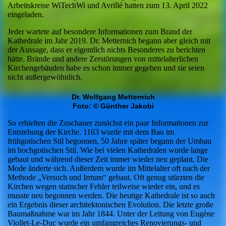
Arbeitskreise WiTechWi und Avrillé hatten zum 13. April 2022
eingeladen.
Jeder wartete auf besondere Informationen zum Brand der
Kathedrale im Jahr 2019. Dr. Metternich begann aber gleich mit
der Aussage, dass er eigentlich nichts Besonderes zu berichten
hätte. Brände und andere Zerstörungen von mittelalterlichen
Kirchengebäuden habe es schon immer gegeben und sie seien
nicht außergewöhnlich.
Dr. Wolfgang Metternich
Foto: © Günther Jakobi
So erhielten die Zuschauer zunächst ein paar Informationen zur
Entstehung der Kirche. 1163 wurde mit dem Bau im
frühgotischen Stil begonnen, 50 Jahre später begann der Umbau
im hochgotischen Stil. Wie bei vielen Kathedralen wurde lange
gebaut und während dieser Zeit immer wieder neu geplant. Die
Mode änderte sich. Außerdem wurde im Mittelalter oft nach der
Methode „Versuch und Irrtum“ gebaut. Oft genug stürzten die
Kirchen wegen statischer Fehler teilweise wieder ein, und es
musste neu begonnen werden. Die heutige Kathedrale ist so auch
ein Ergebnis dieser architektonischen Evolution. Die letzte große
Baumaßnahme war im Jahr 1844. Unter der Leitung von Eugène
Viollet-Le-Duc wurde ein umfangreiches Renovierungs- und