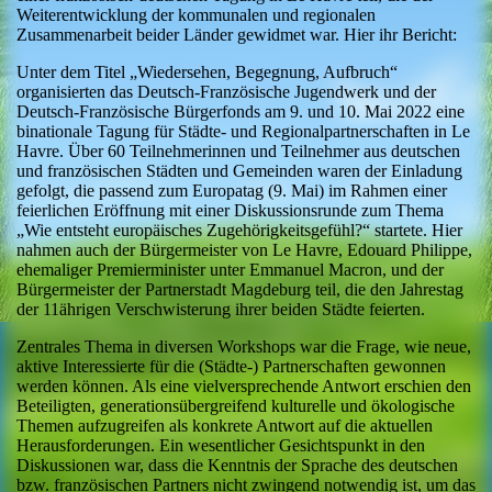
Weiterentwicklung der kommunalen und regionalen
Zusammenarbeit beider Länder gewidmet war. Hier ihr Bericht:
Unter dem Titel „Wiedersehen, Begegnung, Aufbruch“
organisierten das Deutsch-Französische Jugendwerk und der
Deutsch-Französische Bürgerfonds am 9. und 10. Mai 2022 eine
binationale Tagung für Städte- und Regionalpartnerschaften in Le
Havre. Über 60 Teilnehmerinnen und Teilnehmer aus deutschen
und französischen Städten und Gemeinden waren der Einladung
gefolgt, die passend zum Europatag (9. Mai) im Rahmen einer
feierlichen Eröffnung mit einer Diskussionsrunde zum Thema
„Wie entsteht europäisches Zugehörigkeitsgefühl?“ startete. Hier
nahmen auch der Bürgermeister von Le Havre, Edouard Philippe,
ehemaliger Premierminister unter Emmanuel Macron, und der
Bürgermeister der Partnerstadt Magdeburg teil, die den Jahrestag
der 11ährigen Verschwisterung ihrer beiden Städte feierten.
Zentrales Thema in diversen Workshops war die Frage, wie neue,
aktive Interessierte für die (Städte-) Partnerschaften gewonnen
werden können. Als eine vielversprechende Antwort erschien den
Beteiligten, generationsübergreifend kulturelle und ökologische
Themen aufzugreifen als konkrete Antwort auf die aktuellen
Herausforderungen. Ein wesentlicher Gesichtspunkt in den
Diskussionen war, dass die Kenntnis der Sprache des deutschen
bzw. französischen Partners nicht zwingend notwendig ist, um das