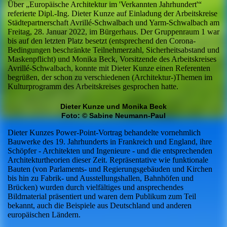
Über „Europäische Architektur im 'Verkannten Jahrhundert'“
referierte Dipl.-Ing. Dieter Kunze auf Einladung der Arbeitskreise
Städtepartnerschaft Avrillé-Schwalbach und Yarm-Schwalbach am
Freitag, 28. Januar 2022, im Bürgerhaus. Der Gruppenraum 1 war
bis auf den letzten Platz besetzt (entsprechend den Corona-
Bedingungen beschränkte Teilnehmerzahl, Sicherheitsabstand und
Maskenpflicht) und Monika Beck, Vorsitzende des Arbeitskreises
Avrillé-Schwalbach, konnte mit Dieter Kunze einen Referenten
begrüßen, der schon zu verschiedenen (Architektur-)Themen im
Kulturprogramm des Arbeitskreises gesprochen hatte.
Dieter Kunze und Monika Beck
Foto: © Sabine Neumann-Paul
Dieter Kunzes Power-Point-Vortrag behandelte vornehmlich
Bauwerke des 19. Jahrhunderts in Frankreich und England, ihre
Schöpfer - Architekten und Ingenieure - und die entsprechenden
Architekturtheorien dieser Zeit. Repräsentative wie funktionale
Bauten (von Parlaments- und Regierungsgebäuden und Kirchen
bis hin zu Fabrik- und Ausstellungshallen, Bahnhöfen und
Brücken) wurden durch vielfältiges und ansprechendes
Bildmaterial präsentiert und waren dem Publikum zum Teil
bekannt, auch die Beispiele aus Deutschland und anderen
europäischen Ländern.