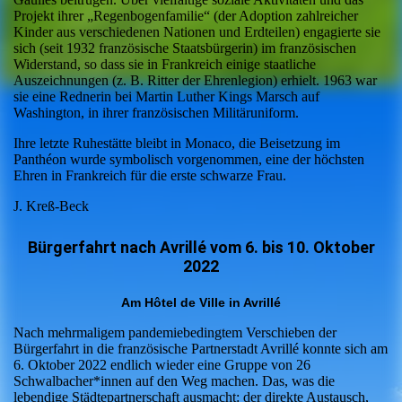
Projekt ihrer „Regenbogenfamilie“ (der Adoption zahlreicher
Kinder aus verschiedenen Nationen und Erdteilen) engagierte sie
sich (seit 1932 französische Staatsbürgerin) im französischen
Widerstand, so dass sie in Frankreich einige staatliche
Auszeichnungen (z. B. Ritter der Ehrenlegion) erhielt. 1963 war
sie eine Rednerin bei Martin Luther Kings Marsch auf
Washington, in ihrer französischen Militäruniform.
Ihre letzte Ruhestätte bleibt in Monaco, die Beisetzung im
Panthéon wurde symbolisch vorgenommen, eine der höchsten
Ehren in Frankreich für die erste schwarze Frau.
J. Kreß-Beck
Bürgerfahrt nach Avrillé vom 6. bis 10. Oktober
2022
Am Hôtel de Ville in Avrillé
Nach mehrmaligem pandemiebedingtem Verschieben der
Bürgerfahrt in die französische Partnerstadt Avrillé konnte sich am
6. Oktober 2022 endlich wieder eine Gruppe von 26
Schwalbacher*innen auf den Weg machen. Das, was die
lebendige Städtepartnerschaft ausmacht: der direkte Austausch,