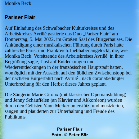
Monika Beck
Pariser Flair
Auf Einladung des Schwalbacher Kulturkreises und des
Arbeitskreises Avrillé gastierte das Duo „Pariser Flair“ am
Donnerstag, 5. Mai 2022, im Großen Saal des Bürgerhauses. Die
Ankündigung einer musikalischen Führung durch Paris hatte
zahlreiche Paris- und Frankreich-Liebhaber angelockt, die, wie
Monika Beck, Vorsitzende des Arbeitskreises Avrillé, in ihrer
Begrüßung sagte, Lust auf Entdeckungen und
Wiederentdeckungen in der französischen Hauptstadt hatten,
womöglich mit der Aussicht auf den üblichen Zwischenstopp bei
der nächsten Bürgerfahrt nach Avrillé - nach coronabedingter
Unterbrechung für den Herbst dieses Jahres geplant.
Die Sängerin Marie Giroux (mit klassischer Opernausbildung)
und Jenny Schäuffelen (an Klavier und Akkordeon) wurden
durch den Cellisten Yann Merker unterstützt und musizierten,
sangen und plauderten zur Unterhaltung und Freude des
Publikums.
Pariser Flair
Foto: © Peter Bär