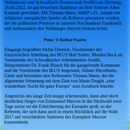
Malmaison) und Schwalbach (Partnerstadt Avrillé) am Dienstag,
26.04.2022, im gut besuchten Badehaus im Bad Sodener Alten
Kurpark gewidmet. Mit Thomas Mann, MdEP a.D., konnte ein
erfahrener europäischer Insider als Referent gewonnen werden,
der die politischen Prozesse in unserem Nachbarland Frankreich
und insbesondere den Wahlsieger Macron bestens kennt.
Foto: © Esther Fuchs
Eingangs begrüßten Stefan Dietrich, Vorsitzender der
französischen Abteilung des IKUS Bad Soden, Monika Beck als
Vorsitzende des Schwalbacher Arbeitskreises Avrillé,
Bürgermeister Dr. Frank Blasch für die gastgebende Kommune
und die Vorsitzende des IKUS insgesamt, Juliane Hieselhahn,
Gäste und besonders den Referenten Thomas Mann, der die
allgemeine Stimmung mit dem Zitat von Mario Draghi „eine
wunderbare Nacht für ganz Europa“ zum Ausdruck brachte.
Angesichts des lange Zeit knapp scheinenden, dann aber doch
deutlichen Sieges von Emmanuel Macron in der Stichwahl zwei
Tage zuvor sei die Erleichterung der Europäer groß, so der
Referent, der sich dann auch in einem Rückblick auf die Wahl
2017 auf verschiedene Stationen des Europäers Macron
konzentrierte.