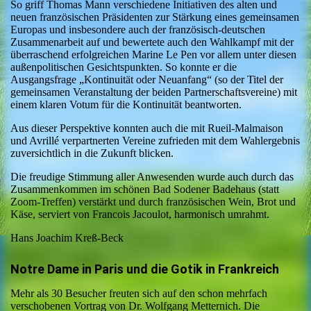
So griff Thomas Mann verschiedene Initiativen des alten und
neuen französischen Präsidenten zur Stärkung eines gemeinsamen
Europas und insbesondere auch der französisch-deutschen
Zusammenarbeit auf und bewertete auch den Wahlkampf mit der
überraschend erfolgreichen Marine Le Pen vor allem unter diesen
außenpolitischen Gesichtspunkten. So konnte er die
Ausgangsfrage „Kontinuität oder Neuanfang“ (so der Titel der
gemeinsamen Veranstaltung der beiden Partnerschaftsvereine) mit
einem klaren Votum für die Kontinuität beantworten.
Aus dieser Perspektive konnten auch die mit Rueil-Malmaison
und Avrillé verpartnerten Vereine zufrieden mit dem Wahlergebnis
zuversichtlich in die Zukunft blicken.
Die freudige Stimmung aller Anwesenden wurde auch durch das
Zusammenkommen im schönen Bad Sodener Badehaus (statt
Zoom-Treffen) verstärkt und durch französischen Wein, Brot und
Käse, serviert von Francois Jacoulot, harmonisch umrahmt.
Hans Joachim Kreß-Beck
Notre Dame in Paris und die Gotik in Frankreich
Mehr als 30 Besucher freuten sich auf den schon mehrfach
verschobenen Vortrag von Dr. Wolfgang Metternich. Die