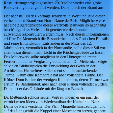
Restaurierungsprojekt gestartet. 2019 sollte wieder eine große
Renovierung durchgeführt werden. Dabei brach der Brand aus.
Der nächste Teil des Vortrags schilderte in Wort und Bild diesen
verheerenden Brand von Notre Dame de Paris. Möglicherweise
hat eine Zigarettenkippe dieses wertvolle Bauwerk so nachhaltig
beschädigt, dass Vieles nicht gerettet werden konnte und heute
aufwendig rekonstruiert werden muss. Nach diesen Informationen
erklärte Dr. Metternich die Besonderheiten des Gotischen Baustils
und seine Entwicklung. Entstanden in der Mitte des 12.
Jahrhunderts, vermutlich in der Normandie, sollte dieser Stil vor
allem dazu dienen, mehr Licht in die Kirchengebäude zu lassen.
Das Mauerwerk sollte möglichst in den Hintergrund treten.
Fenster mit bunter Verglasung dominierten. Dr. Metternich zeigte
an vielen Bildbeispielen die Entwicklung der Gotik in der
Architektur. Ein weiteres Stilelement sind die aufstrebenden
Türme. Kaum eine Kathedrale hat aber vollendete Türme. Der
Kölner Dom ist eine der wenigen Kathedralen, deren Türme zwar
erst im 19. Jahrhundert, aber nach alten Plänen vollendet wurden.
Damit ist er das Gebäude mit der längsten Bauzeit.
Dr. Metternich schloss seinen Vortrag, indem er ein paar der
verrücktesten Ideen zum Wiederaufbau der Kathedrale Notre
Dame de Paris vorstellte. Der Plan, Minarette hinzuzufügen und
auf das Langschiff die Kuppel einer Moschee zu setzen, gehörte