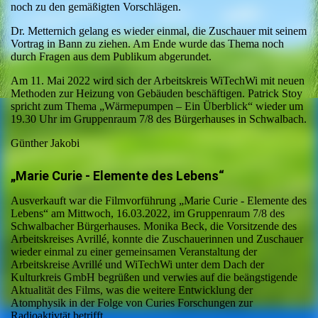
noch zu den gemäßigten Vorschlägen.
Dr. Metternich gelang es wieder einmal, die Zuschauer mit seinem
Vortrag in Bann zu ziehen. Am Ende wurde das Thema noch
durch Fragen aus dem Publikum abgerundet.
Am 11. Mai 2022 wird sich der Arbeitskreis WiTechWi mit neuen
Methoden zur Heizung von Gebäuden beschäftigen. Patrick Stoy
spricht zum Thema „Wärmepumpen – Ein Überblick“ wieder um
19.30 Uhr im Gruppenraum 7/8 des Bürgerhauses in Schwalbach.
Günther Jakobi
„Marie Curie - Elemente des Lebens“
Ausverkauft war die Filmvorführung „Marie Curie - Elemente des
Lebens“ am Mittwoch, 16.03.2022, im Gruppenraum 7/8 des
Schwalbacher Bürgerhauses. Monika Beck, die Vorsitzende des
Arbeitskreises Avrillé, konnte die Zuschauerinnen und Zuschauer
wieder einmal zu einer gemeinsamen Veranstaltung der
Arbeitskreise Avrillé und WiTechWi unter dem Dach der
Kulturkreis GmbH begrüßen und verwies auf die beängstigende
Aktualität des Films, was die weitere Entwicklung der
Atomphysik in der Folge von Curies Forschungen zur
Radioaktivtät betrifft.