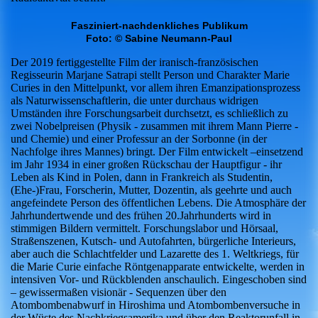
Fasziniert-nachdenkliches Publikum
Foto: © Sabine Neumann-Paul
Der 2019 fertiggestellte Film der iranisch-französischen
Regisseurin Marjane Satrapi stellt Person und Charakter Marie
Curies in den Mittelpunkt, vor allem ihren Emanzipationsprozess
als Naturwissenschaftlerin, die unter durchaus widrigen
Umständen ihre Forschungsarbeit durchsetzt, es schließlich zu
zwei Nobelpreisen (Physik - zusammen mit ihrem Mann Pierre -
und Chemie) und einer Professur an der Sorbonne (in der
Nachfolge ihres Mannes) bringt. Der Film entwickelt –einsetzend
im Jahr 1934 in einer großen Rückschau der Hauptfigur - ihr
Leben als Kind in Polen, dann in Frankreich als Studentin,
(Ehe-)Frau, Forscherin, Mutter, Dozentin, als geehrte und auch
angefeindete Person des öffentlichen Lebens. Die Atmosphäre der
Jahrhundertwende und des frühen 20.Jahrhunderts wird in
stimmigen Bildern vermittelt. Forschungslabor und Hörsaal,
Straßenszenen, Kutsch- und Autofahrten, bürgerliche Interieurs,
aber auch die Schlachtfelder und Lazarette des 1. Weltkriegs, für
die Marie Curie einfache Röntgenapparate entwickelte, werden in
intensiven Vor- und Rückblenden anschaulich. Eingeschoben sind
– gewissermaßen visionär - Sequenzen über den
Atombombenabwurf in Hiroshima und Atombombenversuche in
der Wüste des Nachkriegsamerika und über den Reaktorunfall in