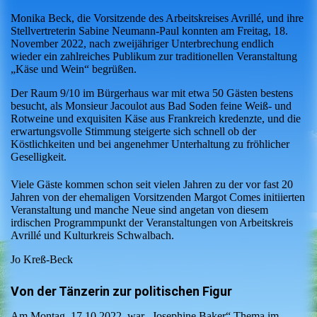
Monika Beck, die Vorsitzende des Arbeitskreises Avrillé, und ihre
Stellvertreterin Sabine Neumann-Paul konnten am Freitag, 18.
November 2022, nach zweijähriger Unterbrechung endlich
wieder ein zahlreiches Publikum zur traditionellen Veranstaltung
„Käse und Wein“ begrüßen.
Der Raum 9/10 im Bürgerhaus war mit etwa 50 Gästen bestens
besucht, als Monsieur Jacoulot aus Bad Soden feine Weiß- und
Rotweine und exquisiten Käse aus Frankreich kredenzte, und die
erwartungsvolle Stimmung steigerte sich schnell ob der
Köstlichkeiten und bei angenehmer Unterhaltung zu fröhlicher
Geselligkeit.
Viele Gäste kommen schon seit vielen Jahren zu der vor fast 20
Jahren von der ehemaligen Vorsitzenden Margot Comes initiierten
Veranstaltung und manche Neue sind angetan von diesem
irdischen Programmpunkt der Veranstaltungen von Arbeitskreis
Avrillé und Kulturkreis Schwalbach.
Jo Kreß-Beck
Von der Tänzerin zur politischen Figur
Am Montag, 17.10.2022, war „Josephine Baker“ Thema im