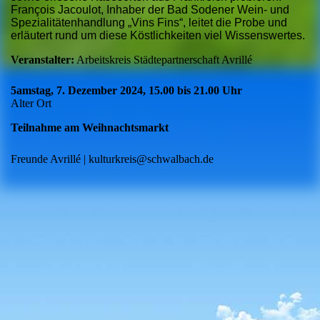
François Jacoulot, Inhaber der Bad Sodener Wein- und
Spezialitätenhandlung „Vins Fins“, leitet die Probe und
erläutert rund um diese Köstlichkeiten viel Wissenswertes.
Veranstalter:
Arbeitskreis Städtepartnerschaft Avrillé
5amstag, 7. Dezember 2024, 15.00 bis 21.00 Uhr
Alter Ort
Teilnahme am Weihnachtsmarkt
Freunde Avrillé | kulturkreis@schwalbach.de